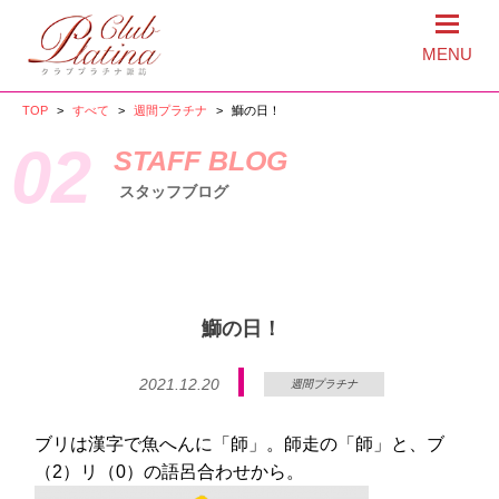
MENU
TOP
>
すべて
>
週間プラチナ
>
鰤の日！
02
STAFF BLOG
スタッフブログ
鰤の日！
2021.12.20
週間プラチナ
ブリは漢字で魚へんに「師」。師走の「師」と、ブ
（2）リ（0）の語呂合わせから。