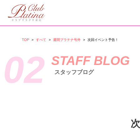
TOP
>
すべて
>
週間プラチナ号外
>
次回イベント予告！
02
STAFF BLOG
スタッフブログ